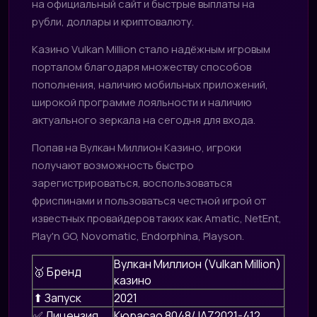
на официальный сайт и быстрые выплаты на
рубли, доллары и криптовалюту.
Казино Vulkan Million стало надёжным игровым
порталом благодаря множеству способов
пополнения, наличию мобильных приложений,
широкой программе лояльности и наличию
актуального зеркала на сегодня для входа.
Попав на Вулкан Миллион Казино, игроки
получают возможность быстро
зарегистрироваться, воспользоваться
фриспинами и пользоваться честной игрой от
известных провайдеров таких как Amatic, NetEnt,
Play'n GO, Novomatic, Endorphina, Playson.
Вулкан Миллион (Vulkan Million)
🥇 Бренд
казино
⬆ Запуск
2021
✅ Лицензия
Кюрасао 8048/JAZ2021-412