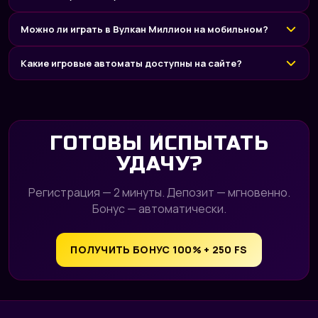
Можно ли играть в Вулкан Миллион на мобильном?
Какие игровые автоматы доступны на сайте?
ГОТОВЫ ИСПЫТАТЬ
УДАЧУ?
Регистрация — 2 минуты. Депозит — мгновенно.
Бонус — автоматически.
ПОЛУЧИТЬ БОНУС 100% + 250 FS