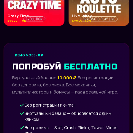
Crazy Time
Live Lobby
EVOLUTION
EVOLUTION
DEMO MODE · 0 ₽
ПОПРОБУЙ
БЕСПЛАТНО
Виртуальный баланс
10 000 ₽
. Без регистрации,
без депозита, без риска. Все механики,
мультипликаторы и бонусы — как в реальной игре.
Без регистрации и e-mail
Виртуальный баланс — обновляется одним
кликом
Все режимы — Slot, Crash, Plinko, Tower, Mines,