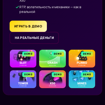
X50
RTP, волатильность и механики — как в
реальной
ИГРАТЬ В ДЕМО
НА РЕАЛЬНЫЕ ДЕНЬГИ
DEMO
DEMO
DEMO
DEMO
DEMO
DEMO