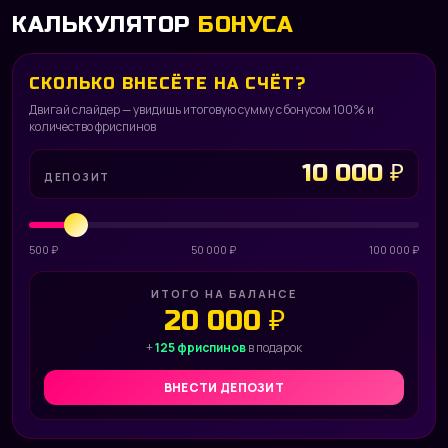
КАЛЬКУЛЯТОР
БОНУСА
СКОЛЬКО ВНЕСЁТЕ НА СЧЁТ?
Двигай слайдер — увидишь итоговую сумму с бонусом 100% и
количество фриспинов
10 000 ₽
ДЕПОЗИТ
ULK
500 ₽
50 000 ₽
100 000 ₽
ИТОГО НА БАЛАНСЕ
20 000 ₽
+
125 фриспинов
в подарок
ВНЕСТИ ДЕПОЗИТ