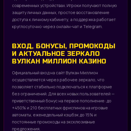
современных устройствах. Игроки получают полную
защиту личных данных, простое восстановление
доступа к личному кабинету, а поддержка работает
круглосуточно через онлайн-чат и Telegram.
ВХОД, БОНУСЫ, ПРОМОКОДЫ
И АКТУАЛЬНОЕ ЗЕРКАЛО
ВУЛКАН МИЛЛИОН КАЗИНО
Официальный вход на сайт Вулкан Миллион
осуществляется через рабочее зеркало, что
позволяет стабильно подключаться к платформе
без ограничений. Для всех новых пользователей —
приветственный бонус на первое пополнение: до
+450% и 210 бесплатных фриспинов на игровые
автоматы, еженедельный кэшбэк до 15% и
постоянные промокоды на эксклюзивные
предложения.