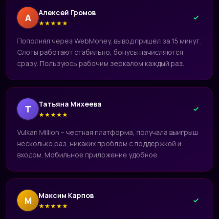
Алексей Громов
А
★
★
★
★
★
Пополнял через WebMoney, вывод пришёл за 15 минут.
Слоты работают стабильно, бонусы начисляются
сразу. Пользуюсь рабочим зеркалом каждый раз.
Татьяна Михеева
Т
★
★
★
★
★
Vulkan Million – честная платформа, получала выигрыш
несколько раз, никаких проблем с поддержкой и
входом. Мобильное приложение удобное.
Максим Карпов
М
★
★
★
★
★